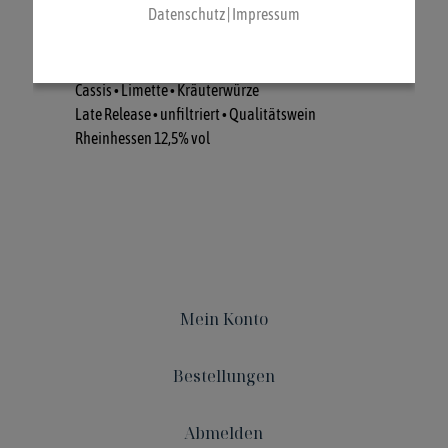
Datenschutz
|
Impressum
Allergene
Cassis • Limette • Kräuterwürze
Late Release • unfiltriert • Qualitätswein
Rheinhessen 12,5% vol
Mein Konto
Bestellungen
Abmelden