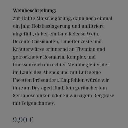
Weinbeschreibung:
zur Hälfte Maischegärung, dann noch einmal
ein Jahr Holzfasslagerung und unfiltriert
abgefüllt, daher ein Late Release Wein.
Dezente Cassisnoten, Limettenzeste und
Kräuterwürze erinnernd an Thymian und
getrockneter Rosmarin. Komplex und
finessenreich ein echter Menübegleiter, der
im Laufe des Abends und mit Luft seine
Facetten Präsentiert. Empfehlen würde wir
ihn zum Dry-aged Rind, fein geräuchertem
Serranoschinken oder zu würzigem Bergkäse
mit Feigenchutney.
9,90
€