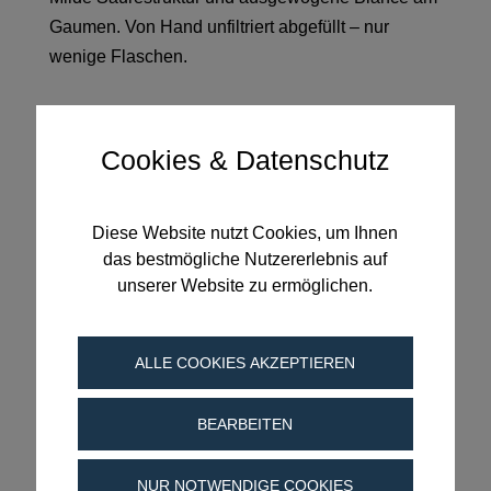
Gaumen. Von Hand unfiltriert abgefüllt – nur
wenige Flaschen.
7,50
€
Cookies & Datenschutz
Enthält 19% MwSt.
(
10,00
€
/ 1 L)
Alk. 11,0 % vol
Diese Website nutzt Cookies, um Ihnen
zzgl.
Versand
das bestmögliche Nutzererlebnis auf
Lieferzeit: ca. 3-4 Werktage
unserer Website zu ermöglichen.
2024
In den Warenkorb
Grüner
ALLE COOKIES AKZEPTIEREN
Silvaner
trocken
BEARBEITEN
Menge
Beschreibung
NUR NOTWENDIGE COOKIES