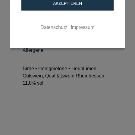
AKZEPTIEREN
Zusätzliche Information
Zutaten
Datenschutz
|
Impressum
Nährwerte
Allergene
Birne • Honigmelone • Heublumen
Gutswein, Qualitätswein Rheinhessen
11,0% vol